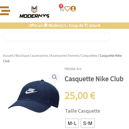
Aller
0
Panier
au
contenu
Offre un 🎁 Moderny’s : Coup de 💘 assuré
Rechercher
Accueil
/
Boutique
/
accessoires
/
Accessoires Femme
/
Casquettes
/ Casquette Nike
Club
FB5368-410
Casquette Nike Club
25,00
€
quantité
Taille Casquette
de
Casquette
M-L
S-M
Nike