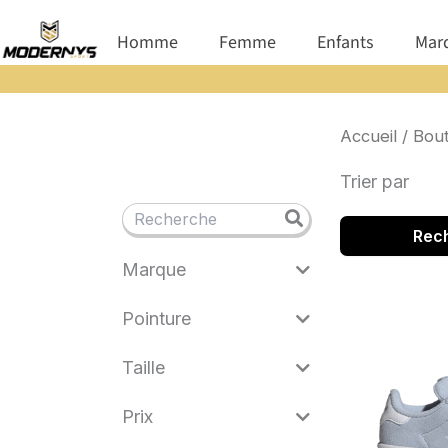
Aller
Ouvrir Homme
Ouvrir Femme
Ouvrir E
Homme
Femme
Enfants
Mar
au
contenu
Accueil
/
Bout
Trier par
Rec
Marque
Pointure
Taille
Prix