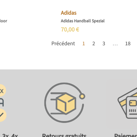
Adidas
door
Adidas Handball Spezial
70,00
€
Précédent
1
2
3
…
18
 3x, 4x
Retours gratuits
Paiemen