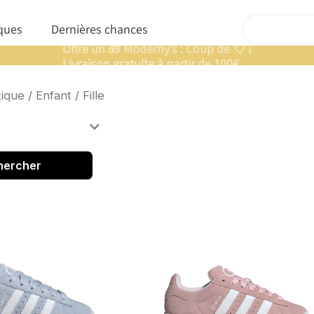
Rechercher
nfants
Ouvrir Marques
ques
Dernières chances
Offre un 🎁 Moderny’s : Coup de 💘 assuré
ique
/
Enfant
/ Fille
hercher
Page
Page
Page
Page