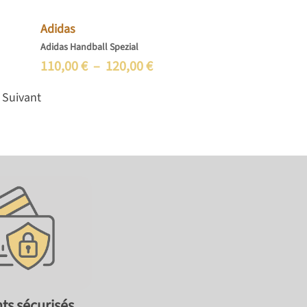
Adidas
Adidas Handball Spezial
P
110,00
€
–
120,00
€
l
Suivant
a
g
e
d
e
p
r
i
x
ts sécurisés