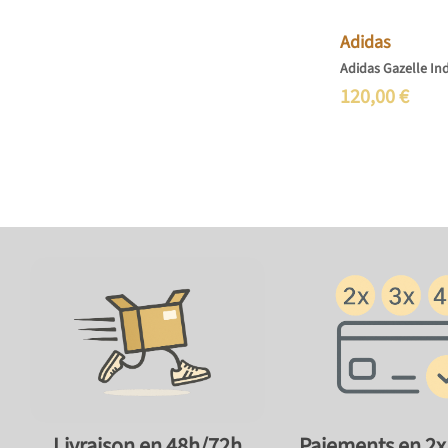
Adidas
Adidas Gazelle In
120,00
€
Paiements en 2x,
Livraison en 48h/72h