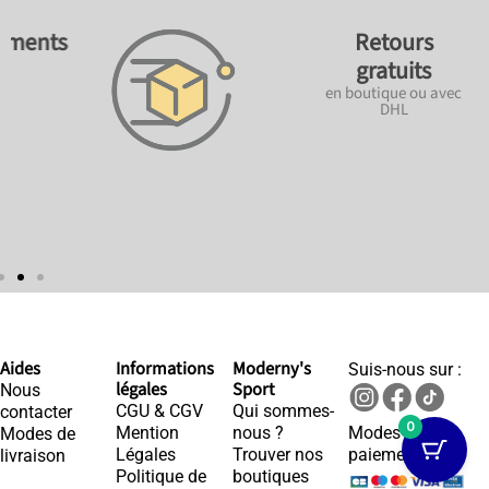
ements
Retours
gratuits
en boutique ou avec
DHL
Aides
Informations
Moderny's
Suis-nous sur :
légales
Sport
Nous
CGU & CGV
Qui sommes-
contacter
0
Mention
nous ?
Modes de
Modes de
Légales
Trouver nos
paiements :
livraison
Politique de
boutiques