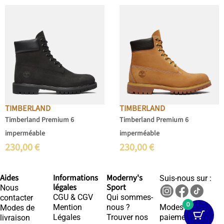
TIMBERLAND
TIMBERLAND
Timberland Premium 6
Timberland Premium 6
imperméable
imperméable
230,00
€
230,00
€
Aides
Informations
Moderny's
Suis-nous sur :
légales
Sport
Nous
CGU & CGV
Qui sommes-
contacter
0
Mention
nous ?
Modes de
Modes de
Légales
Trouver nos
paiements :
livraison