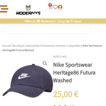
Aller
0
Panier
au
contenu
Offre un 🎁 Moderny’s : Coup de 💘 assuré
Rechercher
Accueil
/
Boutique
/
accessoires
/
Accessoires Homme
/
Casquettes
/ Nike Sportswear
Heritage86 Futura Washed
913011-451
Nike Sportswear
Heritage86 Futura
Washed
25,00
€
quantité