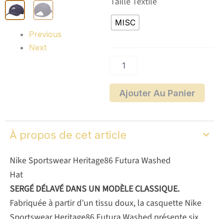
Taille Textile
de
Nike
MISC
Sportswear
Previous
Heritage86
Futura
Next
Washed
Ajouter Au Panier
À propos de cet article
Nike Sportswear Heritage86 Futura Washed
Hat
SERGÉ DÉLAVÉ DANS UN MODÈLE CLASSIQUE.
Fabriquée à partir d’un tissu doux, la casquette Nike
Sportswear Heritage86 Futura Washed présente six