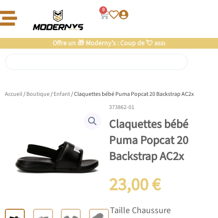
Aller
0
Panier
au
contenu
Offre un 🎁 Moderny’s : Coup de 💘 assuré
Rechercher
Accueil
/
Boutique
/
Enfant
/ Claquettes bébé Puma Popcat 20 Backstrap AC2x
373862-01
Claquettes bébé
Puma Popcat 20
Backstrap AC2x
23,00
€
quantité
Taille Chaussure
de