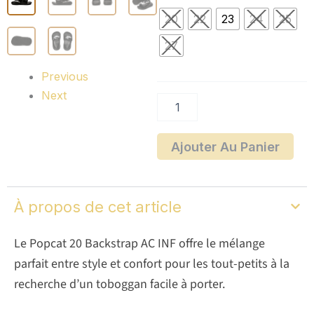
Claquettes
20
22
23
24
25
bébé
Puma
27
Popcat
20
Previous
Backstrap
Next
AC2x
Ajouter Au Panier
À propos de cet article
Le Popcat 20 Backstrap AC INF offre le mélange
parfait entre style et confort pour les tout-petits à la
recherche d’un toboggan facile à porter.