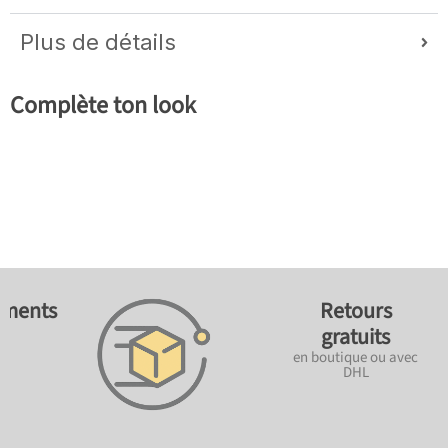
Plus de détails
Complète ton look
ements
Retours
gratuits
en boutique ou avec
DHL