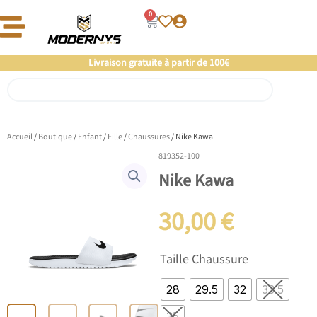
Aller
0
Panier
au
contenu
Offre un 🎁 Moderny’s : Coup de 💘 assuré
Livraison gratuite à partir de 100€
Rechercher
Accueil
/
Boutique
/
Enfant
/
Fille
/
Chaussures
/ Nike Kawa
819352-100
Nike Kawa
30,00
€
quantité
Taille Chaussure
de
Nike
28
29.5
32
33.5
Kawa
35