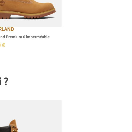
RLAND
and Premium 6 imperméable
0
€
i ?