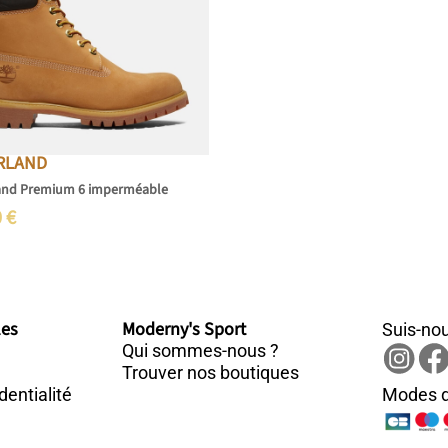
RLAND
and Premium 6 imperméable
0
€
les
Moderny's Sport
Suis-nou
Qui sommes-nous ?
Trouver nos boutiques
dentialité
Modes d