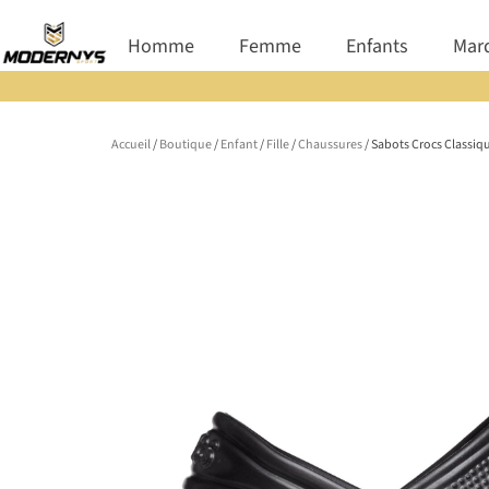
Aller
Ouvrir Homme
Ouvrir Femme
Ouvrir E
Homme
Femme
Enfants
Mar
au
contenu
Accueil
/
Boutique
/
Enfant
/
Fille
/
Chaussures
/ Sabots Crocs Classiq