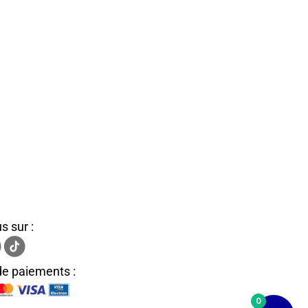
s sur :
e paiements :
0