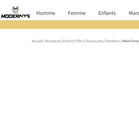
Aller
Ouvrir Homme
Ouvrir Femme
Ouvrir E
Homme
Femme
Enfants
Mar
au
contenu
Accueil
/
Boutique
/
Enfant
/
Fille
/
Chaussures
/
Sneakers
/ Nike Force