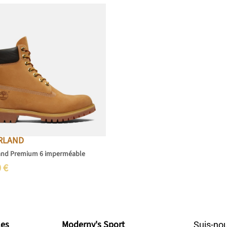
RLAND
and Premium 6 imperméable
0
€
les
Moderny's Sport
Suis-nou