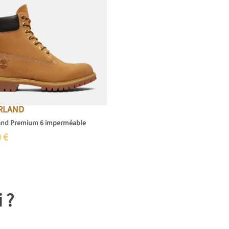
RLAND
and Premium 6 imperméable
0
€
i ?