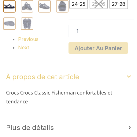
Crocs
24-25
25-26
27-28
Classic
Fisherman
Previous
Next
Ajouter Au Panier
À propos de cet article
Crocs Crocs Classic Fisherman confortables et
tendance
Plus de détails