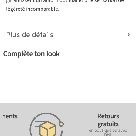
garantissent un amorti optimal et une sensation de
légèreté incomparable.
Plus de détails
Complète ton look
ements
Retours
gratuits
en boutique ou avec
DHL