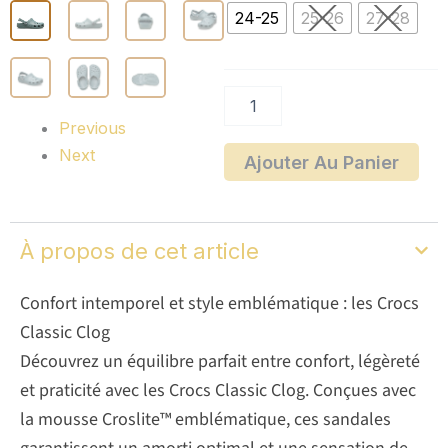
Classic
24-25
25-26
27-28
Previous
Next
Ajouter Au Panier
À propos de cet article
Confort intemporel et style emblématique : les Crocs
Classic Clog
Découvrez un équilibre parfait entre confort, légèreté
et praticité avec les Crocs Classic Clog. Conçues avec
la mousse Croslite™ emblématique, ces sandales