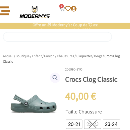
Aller
0
Panier
au
contenu
Offre un 🎁 Moderny’s : Coup de 💘 assuré
Livraison gratuite à partir de 100€
Rechercher
Accueil
/
Boutique
/
Enfant
/
Garçon
/
Chaussures
/
Claquettes/Tongs
/ Crocs Clog
Classic
206990-3YO
Crocs Clog Classic
40,00
€
quantité
Taille Chaussure
de
Crocs
20-21
22-23
23-24
Clog