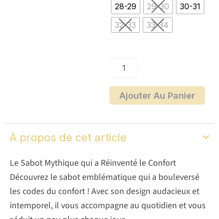
Sabots
28-29
29-30
30-31
Crocs
Classique
32-33
33-34
Ajouter Au Panier
À propos de cet article
Le Sabot Mythique qui a Réinventé le Confort
Découvrez le sabot emblématique qui a bouleversé
les codes du confort ! Avec son design audacieux et
intemporel, il vous accompagne au quotidien et vous