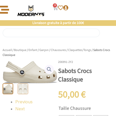
Aller
0
Panier
au
contenu
Offre un 🎁 Moderny’s : Coup de 💘 assuré
Livraison gratuite à partir de 100€
Rechercher
Accueil
/
Boutique
/
Enfant
/
Garçon
/
Chaussures
/
Claquettes/Tongs
/ Sabots Crocs
Classique
206991-2Y2
Sabots Crocs
Classique
50,00
€
Previous
quantité
Taille Chaussure
Next
de