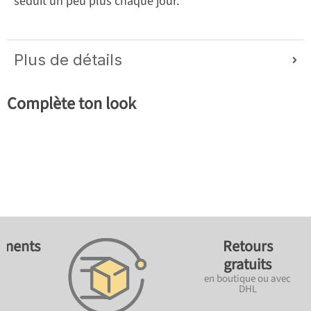
séduit un peu plus chaque jour.
Plus de détails
Complète ton look
ements
Retours
gratuits
en boutique ou avec
DHL