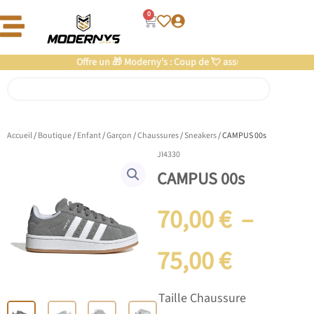
Aller
0
Panier
au
contenu
Offre un 🎁 Moderny’s : Coup de 💘 assuré
Rechercher
Accueil
/
Boutique
/
Enfant
/
Garçon
/
Chaussures
/
Sneakers
/ CAMPUS 00s
JI4330
CAMPUS 00s
Plage
70,00
€
–
de
75,00
€
prix :
quantité
Taille Chaussure
de