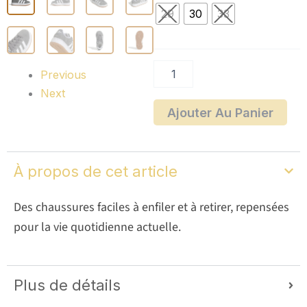
CAMPUS
29
30
33
70,00 €
00s
à
Previous
Next
75,00 €
Ajouter Au Panier
À propos de cet article
Des chaussures faciles à enfiler et à retirer, repensées
pour la vie quotidienne actuelle.
Plus de détails