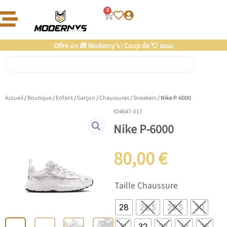
Aller
0
Panier
au
contenu
Offre un 🎁 Moderny’s : Coup de 💘 assuré
Rechercher
Accueil
/
Boutique
/
Enfant
/
Garçon
/
Chaussures
/
Sneakers
/ Nike P-6000
IO4647-017
Nike P-6000
80,00
€
quantité
Taille Chaussure
de
Nike
28
28.5
29.5
30
P-
6000
31
32
33
34
35