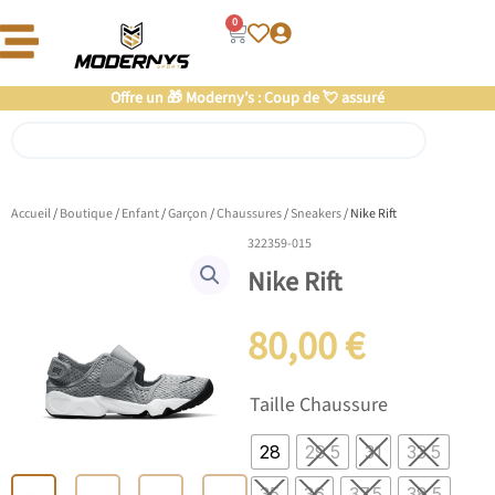
Aller
0
Panier
au
contenu
Offre un 🎁 Moderny’s : Coup de 💘 assuré
Rechercher
Accueil
/
Boutique
/
Enfant
/
Garçon
/
Chaussures
/
Sneakers
/ Nike Rift
322359-015
Nike Rift
80,00
€
quantité
Taille Chaussure
de
Nike
28
29.5
31
33.5
Rift
35
36
37.5
38.5