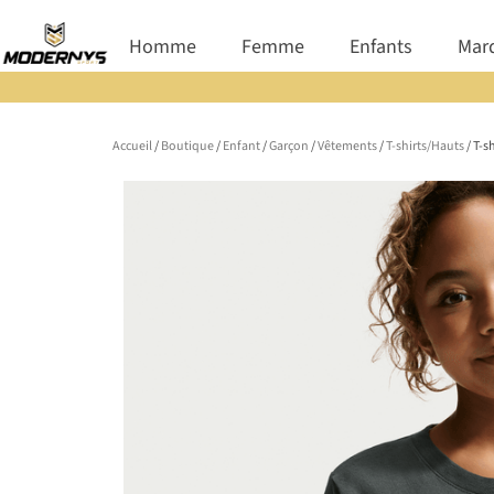
Aller
Ouvrir Homme
Ouvrir Femme
Ouvrir E
Homme
Femme
Enfants
Mar
au
contenu
Accueil
/
Boutique
/
Enfant
/
Garçon
/
Vêtements
/
T-shirts/Hauts
/ T-s