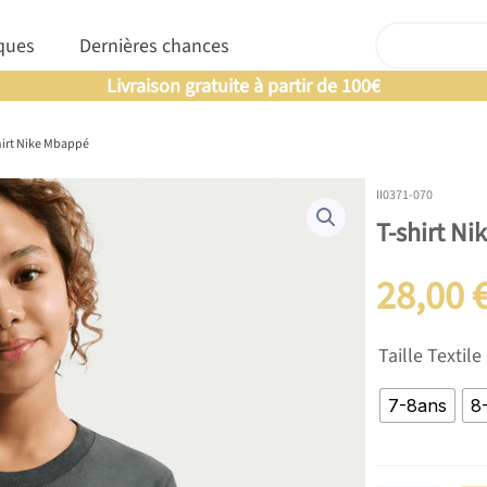
Rechercher
nfants
Ouvrir Marques
ques
Dernières chances
Offre un 🎁 Moderny’s : Coup de 💘 assuré
hirt Nike Mbappé
II0371-070
T-shirt N
28,00
quantité
Taille Textile
de
T-
7-8ans
8
shirt
Nike
Mbappé