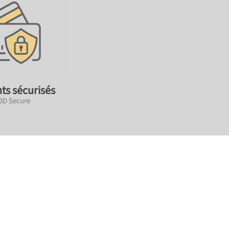
ts sécurisés
 3D Secure