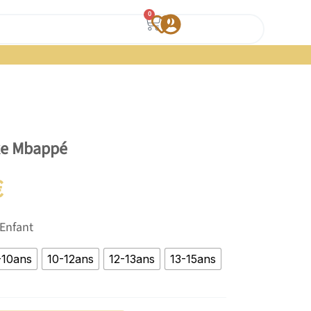
Panier
0
ike Mbappé
€
 Enfant
-10ans
10-12ans
12-13ans
13-15ans