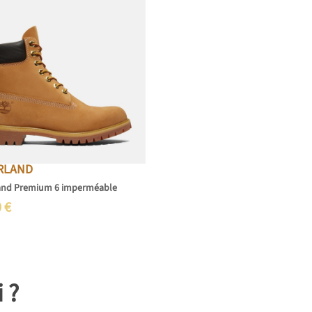
RLAND
and Premium 6 imperméable
0
€
i ?