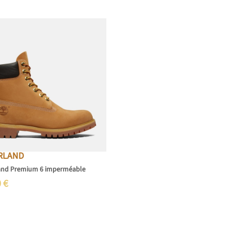
RLAND
and Premium 6 imperméable
0
€