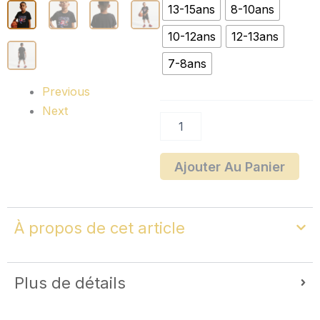
T-
13-15ans
8-10ans
shirt
Nike
10-12ans
12-13ans
Sportswear
7-8ans
Previous
Next
Ajouter Au Panier
À propos de cet article
Plus de détails