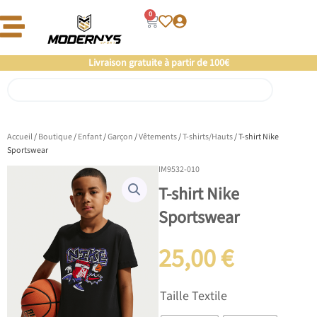
Aller
0
Panier
au
contenu
Offre un 🎁 Moderny’s : Coup de 💘 assuré
Livraison gratuite à partir de 100€
Rechercher
Accueil
/
Boutique
/
Enfant
/
Garçon
/
Vêtements
/
T-shirts/Hauts
/ T-shirt Nike
Sportswear
IM9532-010
T-shirt Nike
Sportswear
25,00
€
quantité
Taille Textile
de