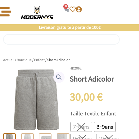
Aller
0
Panier
au
contenu
Livraison gratuite à partir de 100€
Rechercher
Accueil
/
Boutique
/
Enfant
/ Short Adicolor
HD2062
Short Adicolor
30,00
€
quantité
Taille Textile Enfant
de
Short
7-8ans
8-9ans
Adicolor
9-10ans
10-11ans