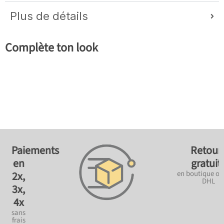
Plus de détails
Complète ton look
ements
Retours
gratuits
en boutique ou avec
DHL