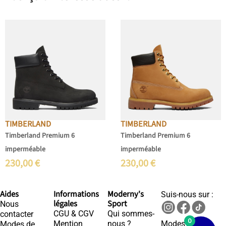
TIMBERLAND
TIMBERLAND
Timberland Premium 6
Timberland Premium 6
imperméable
imperméable
230,00
€
230,00
€
Aides
Informations
Moderny's
Suis-nous sur :
légales
Sport
Nous
CGU & CGV
Qui sommes-
contacter
0
Mention
nous ?
Modes de
Modes de