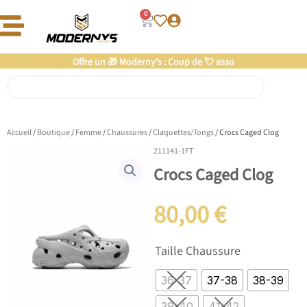
Aller
0
Panier
au
contenu
Offre un 🎁 Moderny’s : Coup de 💘 assuré
Rechercher
Accueil
/
Boutique
/
Femme
/
Chaussures
/
Claquettes/Tongs
/ Crocs Caged Clog
211141-1FT
Crocs Caged Clog
80,00
€
quantité
Taille Chaussure
de
Crocs
36-37
37-38
38-39
Caged
Clog
39-40
41-42