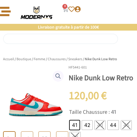
Aller
0
Panier
au
contenu
Offre un 🎁 Moderny’s : Coup de 💘 assuré
Livraison gratuite à partir de 100€
Rechercher
Accueil
/
Boutique
/
Femme
/
Chaussures
/
Sneakers
/ Nike Dunk Low Retro
HF5441-601
Nike Dunk Low Retro
120,00
€
quantité
Taille Chaussure
: 41
de
Nike
41
42
43
44
45
Dunk
Low
46