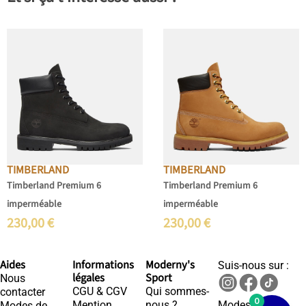
TIMBERLAND
TIMBERLAND
Timberland Premium 6
Timberland Premium 6
imperméable
imperméable
230,00
€
230,00
€
Aides
Informations
Moderny's
Suis-nous sur :
légales
Sport
Nous
CGU & CGV
Qui sommes-
contacter
0
Mention
nous ?
Modes de
Modes de