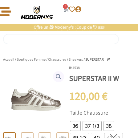
Aller
0
Panier
au
contenu
Offre un 🎁 Moderny’s : Coup de 💘 assuré
Rechercher
Accueil
/
Boutique
/
Femme
/
Chaussures
/
Sneakers
/ SUPERSTAR II W
IH4538
SUPERSTAR II W
120,00
€
quantité
Taille Chaussure
de
SUPERSTAR
36
37 1/3
38
II
W
39 1/3
40
41 1/3