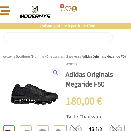
Aller
0
Panier
au
contenu
Livraison gratuite à partir de 100€
Rechercher
Accueil
/
Boutique
/
Homme
/
Chaussures
/
Sneakers
/ Adidas Originals Megaride F50
HQ9343
Adidas Originals
Megaride F50
180,00
€
quantité
Taille Chaussure
de
Adidas
41 1/3
43 1/3
45 1/3