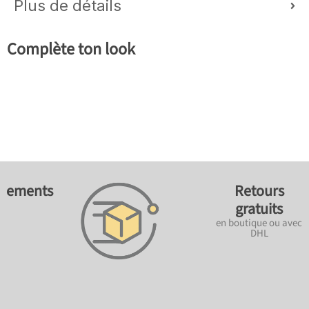
Plus de détails
Complète ton look
ements
Retours
gratuits
en boutique ou avec
DHL