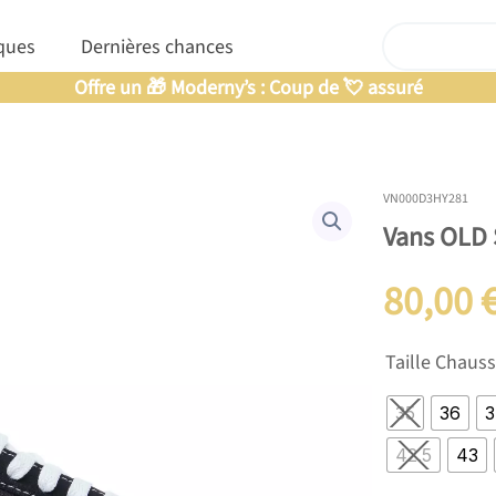
Rechercher
nfants
Ouvrir Marques
ques
Dernières chances
Offre un 🎁 Moderny’s : Coup de 💘 assuré
VN000D3HY281
Vans OLD
80,00
quantité
Taille Chaus
de
Vans
35
36
3
OLD
SKOOL
42.5
43