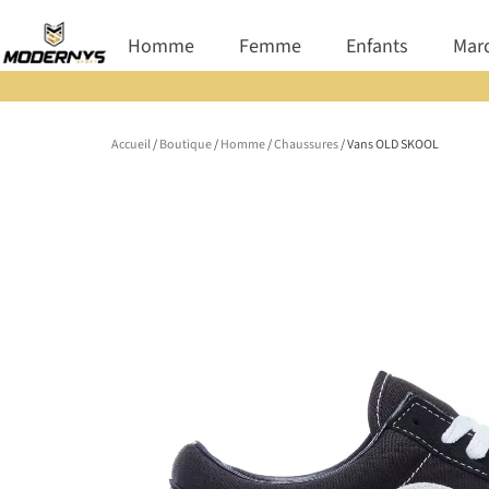
Aller
Ouvrir Homme
Ouvrir Femme
Ouvrir E
Homme
Femme
Enfants
Mar
au
contenu
Accueil
/
Boutique
/
Homme
/
Chaussures
/ Vans OLD SKOOL