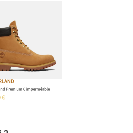
RLAND
and Premium 6 imperméable
0
€