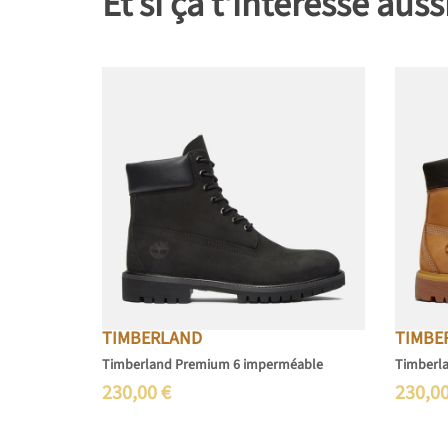
Et si ça t'intéresse auss
TIMBERLAND
TIMBE
Timberland Premium 6 imperméable
Timberl
230,00
€
230,0