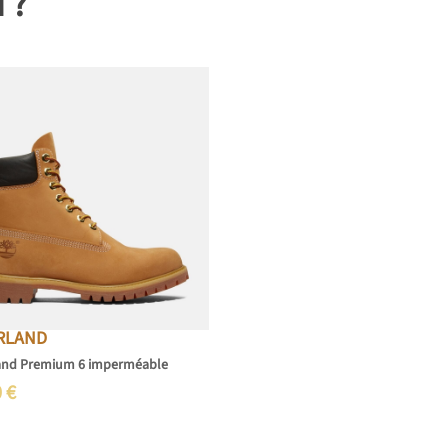
i ?
RLAND
and Premium 6 imperméable
0
€