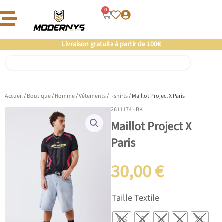
Aller
0
Panier
au
contenu
Offre un 🎁 Moderny’s : Coup de 💘 assuré
Livraison gratuite à partir de 100€
Rechercher
Accueil
/
Boutique
/
Homme
/
Vêtements
/
T-shirts
/ Maillot Project X Paris
2611174 - BK
Maillot Project X
Paris
30,00
€
quantité
Taille Textile
de
Maillot
XS
S
M
L
XL