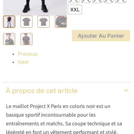
Project
X
XXL
Paris
Ajouter Au Panier
Previous
Next
À propos de cet article
Le maillot Project X Paris en coloris noir est un
basique sportif incontournable pour les
entraînements et matchs. Sa coupe technique et sa
légèreté en font un vêtement performant et stylé.