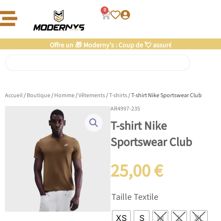
Aller
0
Panier
au
contenu
Offre un 🎁 Moderny’s : Coup de 💘 assuré
Rechercher
Accueil
/
Boutique
/
Homme
/
Vêtements
/
T-shirts
/ T-shirt Nike Sportswear Club
AR4997-235
T-shirt Nike
Sportswear Club
25,00
€
quantité
Taille Textile
de
T-
XS
S
M
L
XL