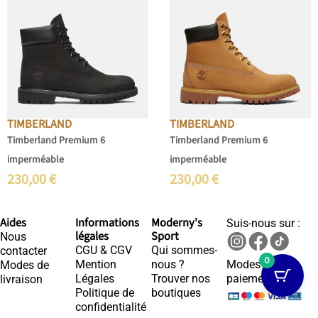
TIMBERLAND
TIMBERLAND
Timberland Premium 6
Timberland Premium 6
imperméable
imperméable
230,00
€
230,00
€
Aides
Informations
Moderny's
Suis-nous sur :
légales
Sport
Nous
CGU & CGV
Qui sommes-
contacter
0
Mention
nous ?
Modes de
Modes de
Légales
Trouver nos
paiements :
livraison
Politique de
boutiques
confidentialité