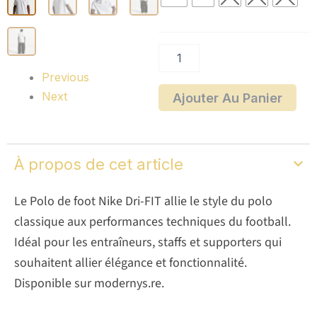
de
foot
Nike
Dri-
FIT
-
Previous
FFF
Next
Ajouter Au Panier
À propos de cet article
Le Polo de foot Nike Dri-FIT allie le style du polo
classique aux performances techniques du football.
Idéal pour les entraîneurs, staffs et supporters qui
souhaitent allier élégance et fonctionnalité.
Disponible sur modernys.re.