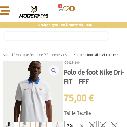
Aller
0
Panier
au
contenu
Offre un 🎁 Moderny’s : Coup de 💘 assuré
Livraison gratuite à partir de 100€
Rechercher
Accueil
/
Boutique
/
Homme
/
Vêtements
/
T-shirts
/ Polo de foot Nike Dri-FIT – FFF
IQ6429-100
Polo de foot Nike Dri-
FIT – FFF
75,00
€
quantité
Taille Textile
de
Polo
XS
S
M
L
XL