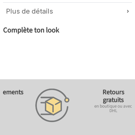
Plus de détails
Complète ton look
ements
Retours
gratuits
en boutique ou avec
DHL