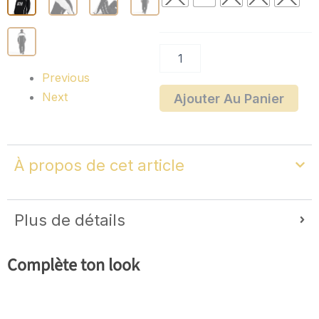
shirt
long
Nike
Sportswear
Previous
Next
Ajouter Au Panier
À propos de cet article
Plus de détails
Complète ton look