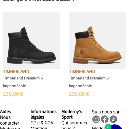
TIMBERLAND
TIMBERLAND
Timberland Premium 6
Timberland Premium 6
imperméable
imperméable
230,00
€
230,00
€
Aides
Informations
Moderny's
Suis-nous sur :
légales
Sport
Nous
CGU & CGV
Qui sommes-
contacter
0
Mention
nous ?
Modes de
Modes de