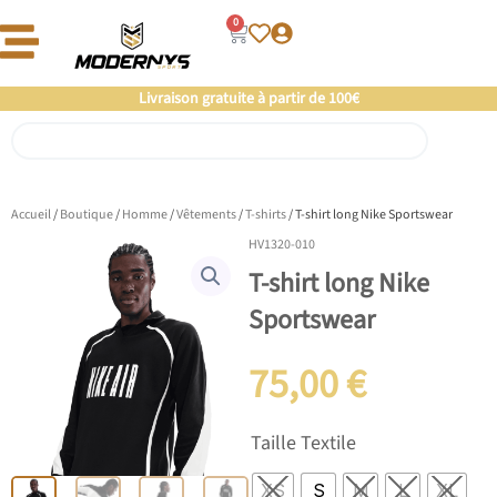
Aller
0
Panier
au
contenu
Offre un 🎁 Moderny’s : Coup de 💘 assuré
Livraison gratuite à partir de 100€
Rechercher
Accueil
/
Boutique
/
Homme
/
Vêtements
/
T-shirts
/ T-shirt long Nike Sportswear
HV1320-010
T-shirt long Nike
Sportswear
75,00
€
quantité
Taille Textile
de
T-
XS
S
M
L
XL