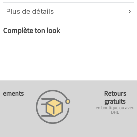
Plus de détails
Complète ton look
ements
Retours
gratuits
en boutique ou avec
DHL