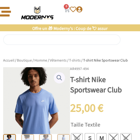
Aller
0
Panier
au
contenu
Offre un 🎁 Moderny’s : Coup de 💘 assuré
Rechercher
Accueil
/
Boutique
/
Homme
/
Vêtements
/
T-shirts
/ T-shirt Nike Sportswear Club
AR4997-494
T-shirt Nike
Sportswear Club
25,00
€
quantité
Taille Textile
de
T-
XS
S
M
L
XL