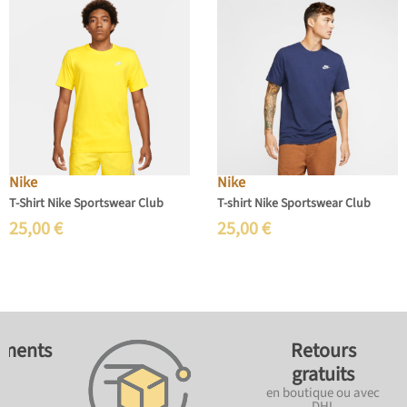
Nike
Nike
T-Shirt Nike Sportswear Club
T-shirt Nike Sportswear Club
25,00
€
25,00
€
ements
Retours
gratuits
en boutique ou avec
DHL