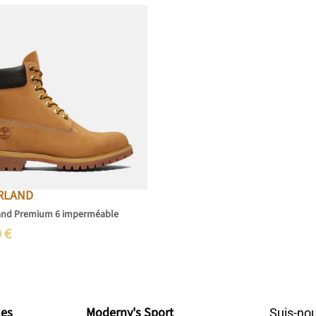
RLAND
and Premium 6 imperméable
0
€
les
Moderny's Sport
Suis-nou