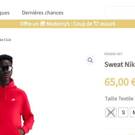
Rechercher
nfants
Ouvrir Marques
ques
Dernières chances
Offre un 🎁 Moderny’s : Coup de 💘 assuré
ke Club
FN3859-657
Sweat Nik
65,00
quantité
Taille Textile
de
Sweat
XS
S
Nike
Club