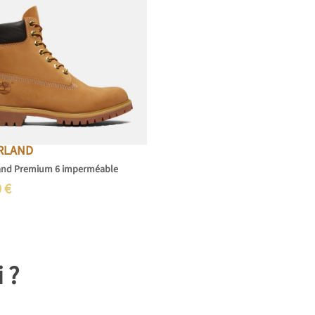
RLAND
and Premium 6 imperméable
0
€
i ?