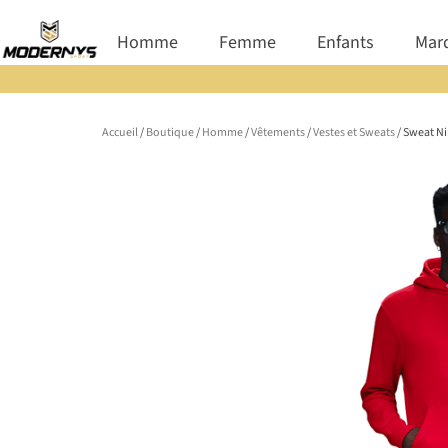
Aller
Ouvrir Homme
Ouvrir Femme
Ouvrir E
Homme
Femme
Enfants
Mar
au
contenu
Accueil
/
Boutique
/
Homme
/
Vêtements
/
Vestes et Sweats
/ Sweat Ni