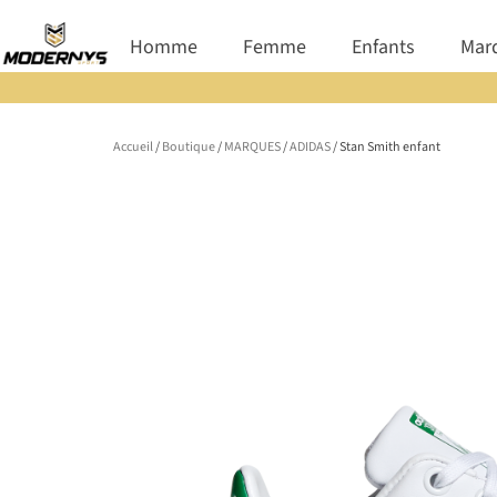
Aller
Ouvrir Homme
Ouvrir Femme
Ouvrir E
Homme
Femme
Enfants
Mar
au
contenu
Accueil
/
Boutique
/
MARQUES
/
ADIDAS
/ Stan Smith enfant