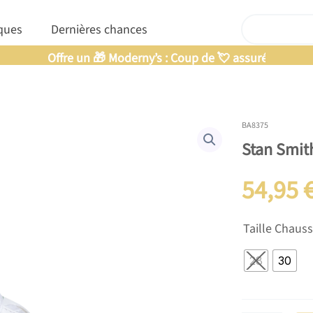
Rechercher
nfants
Ouvrir Marques
ques
Dernières chances
Offre un 🎁 Moderny’s : Coup de 💘 assuré
BA8375
Stan Smit
54,95
quantité
Taille Chaus
de
Stan
28
30
Smith
enfant