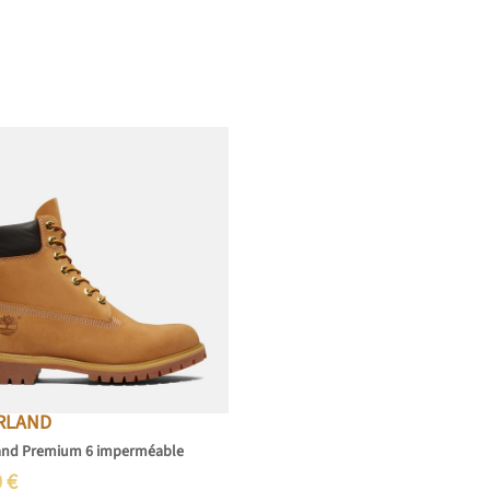
RLAND
and Premium 6 imperméable
0
€