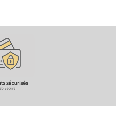
ts sécurisés
 3D Secure