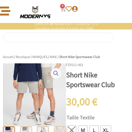
Aller
0
Panier
au
contenu
Offre un 🎁 Moderny’s : Coup de 💘 assuré
Livraison gratuite à partir de 100€
Rechercher
Accueil
/
Boutique
/
MARQUES
/
NIKE
/ Short Nike Sportswear Club
FZ5512-063
Short Nike
Sportswear Club
30,00
€
quantité
Taille Textile
de
Short
S
M
L
XL