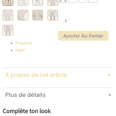
Nike
Sportswear
Club
Ajouter Au Panier
Previous
Next
À propos de cet article
Plus de détails
Complète ton look