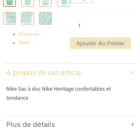
à
dos
Nike
Heritage
Previous
Next
Ajouter Au Panier
À propos de cet article
Nike Sac à dos Nike Heritage confortables et
tendance
Plus de détails