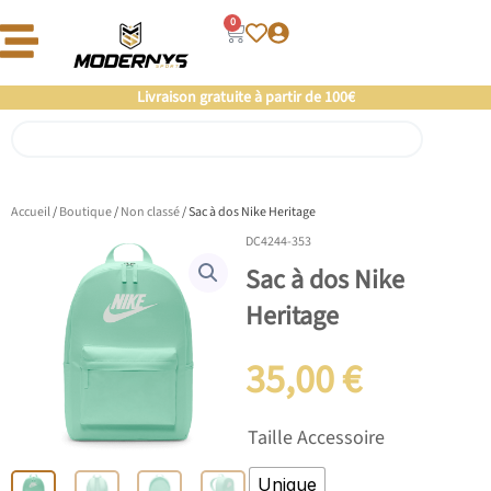
Aller
0
Panier
au
contenu
Offre un 🎁 Moderny’s : Coup de 💘 assuré
Livraison gratuite à partir de 100€
Rechercher
Accueil
/
Boutique
/
Non classé
/ Sac à dos Nike Heritage
DC4244-353
Sac à dos Nike
Heritage
35,00
€
quantité
Taille Accessoire
de
Sac
Unique