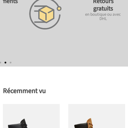
ements
Retours
gratuits
en boutique ou avec
DHL
Récemment vu