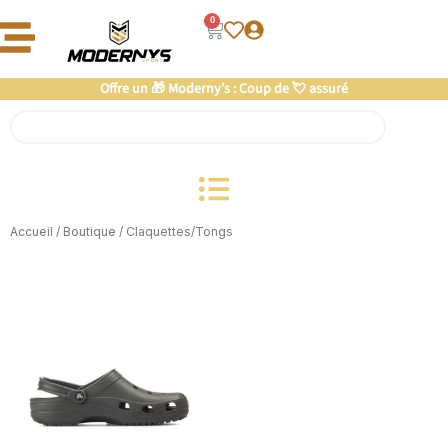
Aller
0
Panier
au
contenu
Offre un 🎁 Moderny’s : Coup de 💘 assuré
Rechercher
Accueil
/
Boutique
/ Claquettes/Tongs