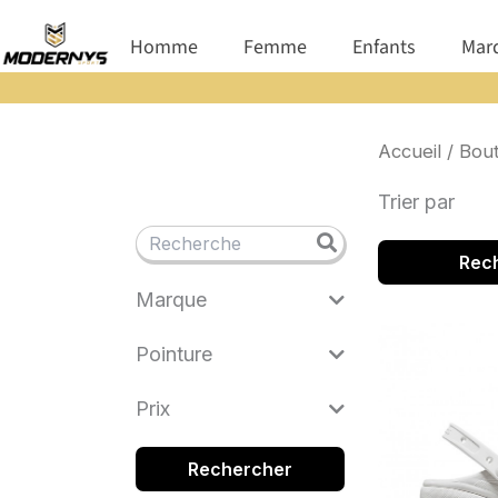
Aller
Ouvrir Homme
Ouvrir Femme
Ouvrir E
Homme
Femme
Enfants
Mar
au
contenu
Accueil
/
Bout
Trier par
Rec
Marque
Pointure
Prix
Rechercher