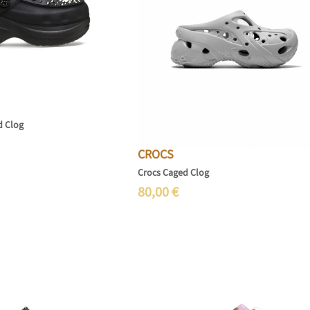
d Clog
CROCS
Crocs Caged Clog
80,00
€