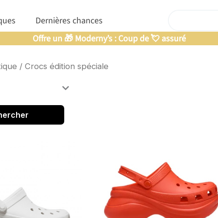
Rechercher
nfants
Ouvrir Marques
ques
Dernières chances
Offre un 🎁 Moderny’s : Coup de 💘 assuré
ique
/ Crocs édition spéciale
hercher
Page
Page
Page