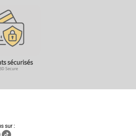
ts sécurisés
 3D Secure
s sur :