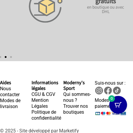
gratuits
en boutique ou avec
DHL
Aides
Informations
Moderny's
Suis-nous sur :
légales
Sport
Nous
CGU & CGV
Qui sommes-
contacter
0
Mention
nous ?
Modes de
Modes de
Légales
Trouver nos
paiements :
livraison
Politique de
boutiques
confidentialité
© 2025 - Site développé par Marketify