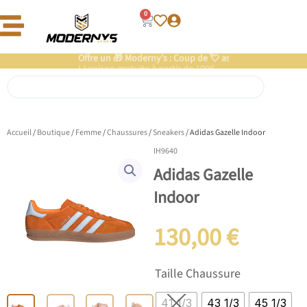
Aller
0
Panier
au
contenu
Offre un 🎁 Moderny’s : Coup de 💘 assuré
Livraison gratuite à partir de 100€
Rechercher
Accueil
/
Boutique
/
Femme
/
Chaussures
/
Sneakers
/ Adidas Gazelle Indoor
IH9640
Adidas Gazelle
Indoor
130,00
€
quantité
Taille Chaussure
de
Adidas
41 1/3
43 1/3
45 1/3