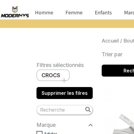
Aller
Ouvrir Homme
Ouvrir Femme
Ouvrir E
Homme
Femme
Enfants
Mar
au
contenu
Accueil
/
Bout
Trier par
Filtres sélectionnés
Rec
CROCS
Supprimer les filres
Marque
Adidas