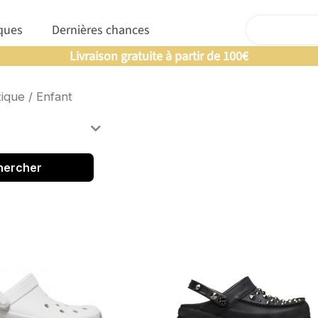
Rechercher
nfants
Ouvrir Marques
ques
Dernières chances
Offre un 🎁 Moderny’s : Coup de 💘 assuré
Livraison gratuite à partir de 100€
ique
/ Enfant
hercher
Page
Page
Page
Pag